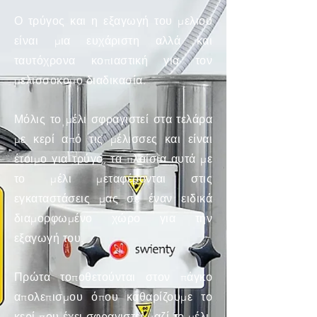
Ο τρύγος και η εξαγωγή του μελιου
είναι μια ευχάριστη αλλά και
ταυτόχρονα κοπιαστική για τον
μελισσοκομο διαδικασία.
Μόλις το μέλι σφραγιστεί στα τελάρα
με κερί από τις μέλισσες και είναι
έτοιμο για τρύγο, τα πλαίσια αυτά με
το μέλι μεταφέρονται στις
εγκαταστάσεις μας σε έναν ειδικά
διαμορφωμένο χώρο για την
εξαγωγή του.
Πρώτα τοποθετούνται στον πάγκο
απολεπισμου όπου καθαρίζουμε το
κερί που έχει σφραγιστεί μαζί το μέλι.