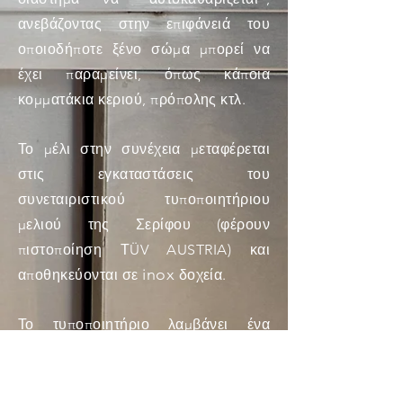
ανεβάζοντας στην επιφάνειά του
οποιοδήποτε ξένο σώμα μπορεί να
έχει παραμείνει, όπως κάποια
κομματάκια κεριού, πρόπολης κτλ.
Το μέλι στην συνέχεια μεταφέρεται
στις εγκαταστάσεις του
συνεταιριστικού τυποποιητήριου
μελιού της Σερίφου (φέρουν
πιστοποίηση ΤÜV AUSTRIA) και
inox
αποθηκεύονται σε
δοχεία.
Το τυποποιητήριο λαμβάνει ένα
τυχαίο δείγμα μελιού από τα δοχεία
μας και το στέλνει για πλήρη χημική
ανάλυση στο Αριστοτέλειο