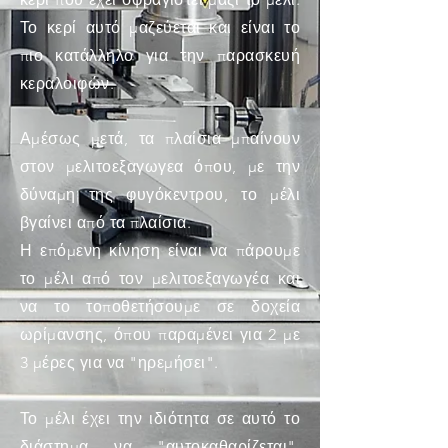
Το κερί αυτό μαζεύεται και είναι το
πιο κατάλληλο για την παρασκευή
κεραλοιφών.
Αμέσως μετά, τα πλαίσια μπαίνουν
στον μελιτοεξαγωγεα όπου, με την
δύναμη της φυγόκεντρου, το μέλι
βγαίνει από τα πλαίσια.
Η επόμενη κίνηση είναι να πάρουμε
το μέλι από τον μελιτοεξαγωγέα και
να το τοποθετήσουμε σε δοχεία
ωρίμανσης, όπου παραμένει για 2 με
3 μέρες για να "ηρεμήσει".
Το μέλι έχει την ιδιότητα σε αυτό το
διάστημα να "αυτοκαθαρίζεται",