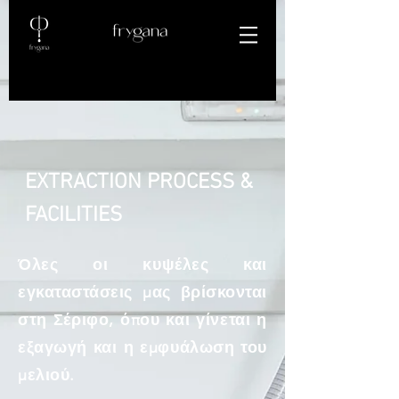
EXTRACTION PROCESS &
FACILITIES
Όλες οι κυψέλες και
εγκαταστάσεις μας βρίσκονται
στη Σέριφο, όπου και γίνεται η
εξαγωγή και η εμφυάλωση του
μελιού.