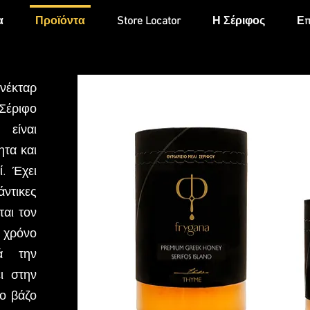
α
Προϊόντα
Store Locator
Η Σέριφος
Επ
 νέκταρ
Σέριφο
 είναι
ητα και
. Έχει
άντικες
ται τον
χρόνο
ά την
ι στην
το βάζο